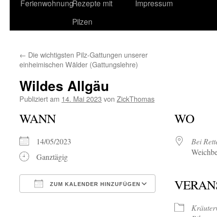
Ferienwohnung
Rezepte mit
Impressum
Pilzen
←
Die wichtigsten Pilz-Gattungen unserer
einheimischen Wälder (Gattungslehre)
Wildes Allgäu
Publiziert am
14. Mai 2023
von
ZickThomas
WANN
WO
14/05/2023
Bei Ret
Weichbe
Ganztägig
VERAN
ZUM KALENDER HINZUFÜGEN
ICS herunterladen
Google Kalende
Kräute