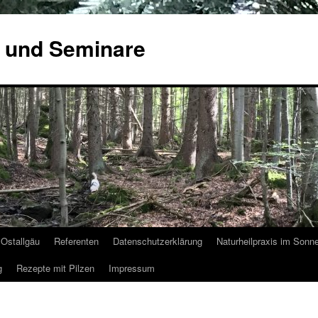
 und Seminare
Ostallgäu
Referenten
Datenschutzerklärung
Naturheilpraxis im Sonn
g
Rezepte mit Pilzen
Impressum