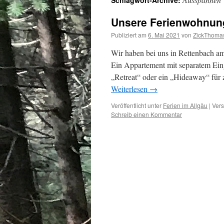
Schlagwort-Archive:
Unsere Ferienwohnung 
Publiziert am
6. Mai 2021
von
ZickThoma
Wir haben bei uns in Rettenbach a
Ein Appartement mit separatem Eing
„Retreat“ oder ein „Hideaway“ für
Weiterlesen
→
Veröffentlicht unter
Ferien im Allgäu
|
Vers
Schreib einen Kommentar