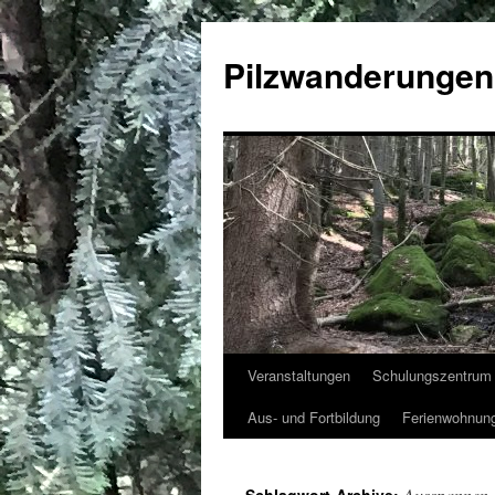
Pilzwanderungen
Veranstaltungen
Schulungszentrum 
Zum
Aus- und Fortbildung
Ferienwohnun
Inhalt
springen
Ausspannen