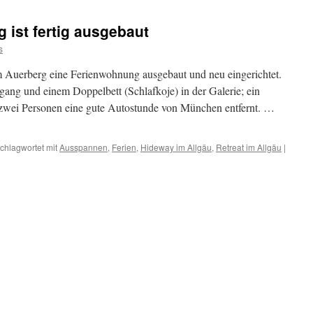
ist fertig ausgebaut
s
m Auerberg eine Ferienwohnung ausgebaut und neu eingerichtet.
ang und einem Doppelbett (Schlafkoje) in der Galerie; ein
 zwei Personen eine gute Autostunde von München entfernt. …
chlagwortet mit
Ausspannen
,
Ferien
,
Hideway im Allgäu
,
Retreat im Allgäu
|