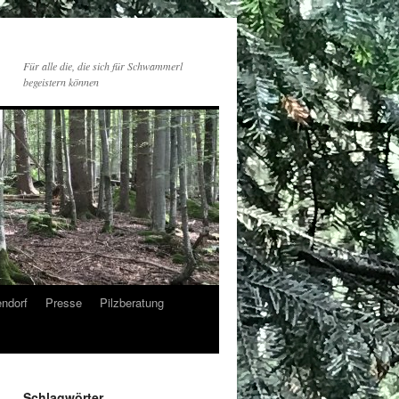
Für alle die, die sich für Schwammerl
begeistern können
endorf
Presse
Pilzberatung
Schlagwörter