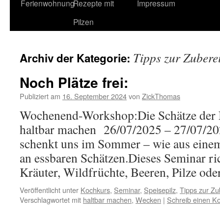
Ferienwohnung
Rezepte mit
Impressum
Pilzen
Tipps zur Zubere
Archiv der Kategorie:
Noch Plätze frei:
Publiziert am
16. September 2024
von
ZickThomas
Wochenend-Workshop:Die Schätze der N
haltbar machen 26/07/2025 – 27/07/
schenkt uns im Sommer – wie aus einem
an essbaren Schätzen.Dieses Seminar rich
Kräuter, Wildfrüchte, Beeren, Pilze od
Veröffentlicht unter
Kochkurs
,
Seminar
,
Speisepilz
,
Tipps zur Zu
Verschlagwortet mit
haltbar machen
,
Wecken
|
Schreib einen 