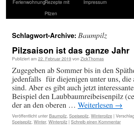
Ferienwohnung
Rezepte mit
Impressum
Pilzen
Baumpilz
Schlagwort-Archive:
Pilzsaison ist das ganze Jahr
Publiziert am
22. Februar 2019
von
ZickThomas
Zugegeben ab Sommer bis in den Späther
jedenfalls für diejenigen unter uns, die
sind. Aber es gibt auch jetzt interessan
Beispiel den Laubbaumreibeisenpilz (ce
der an den oberen …
Weiterlesen
→
Veröffentlicht unter
Baumpilz
,
Speisepilz
,
Winterpilze
|
Verschlag
Speisepilz
,
Winter
,
Winterpilz
|
Schreib einen Kommentar