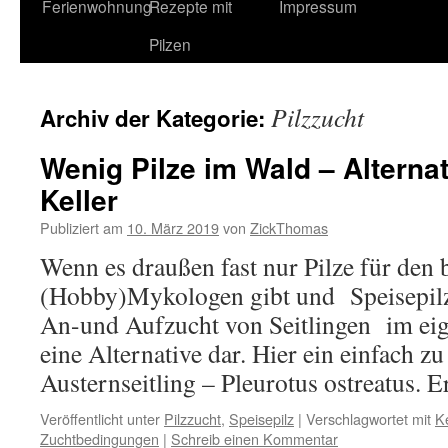
Ferienwohnung
Rezepte mit
Impressum
Pilzen
Pilzzucht
Archiv der Kategorie:
Wenig Pilze im Wald – Alterna
Keller
Publiziert am
10. März 2019
von
ZickThomas
Wenn es draußen fast nur Pilze für den 
(Hobby)Mykologen gibt und Speisepilze 
An-und Aufzucht von Seitlingen im ei
eine Alternative dar. Hier ein einfach zu
Austernseitling – Pleurotus ostreatus.
Veröffentlicht unter
Pilzzucht
,
Speisepilz
|
Verschlagwortet mit
Ke
Zuchtbedingungen
|
Schreib einen Kommentar