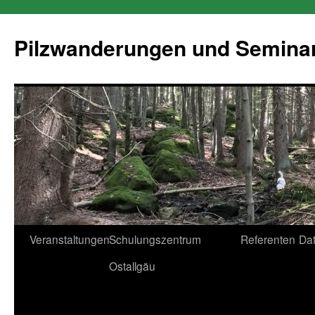
Pilzwanderungen und Semina
Zum
Veranstaltungen
Schulungszentrum
Referenten
Da
Inhalt
Ostallgäu
springen