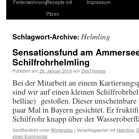
Ferienwohnung
Rezepte mit
Impressum
Pilzen
Helmling
Schlagwort-Archive:
Sensationsfund am Ammersee
Schilfrohrhelmling
Publiziert am
28. Januar 2019
von
ZickThomas
Bei der Mitarbeit an einem Kartierung
sind wir auf einen kleinen Schilfrohrh
belliae) gestoßen. Dieser unscheinbare 
paar Mal in Bayern gesichtet. Er fruktif
Schilfrohr knapp über der Wasserober
Veröffentlicht unter
Winterpilze
|
Verschlagwortet mit
Helmling
,
S
einen Kommentar