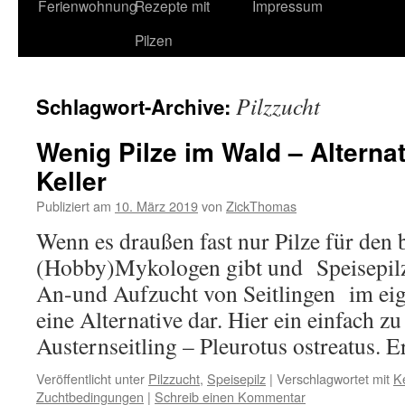
Ferienwohnung
Rezepte mit
Impressum
Pilzen
Pilzzucht
Schlagwort-Archive:
Wenig Pilze im Wald – Alterna
Keller
Publiziert am
10. März 2019
von
ZickThomas
Wenn es draußen fast nur Pilze für den 
(Hobby)Mykologen gibt und Speisepilze 
An-und Aufzucht von Seitlingen im ei
eine Alternative dar. Hier ein einfach zu
Austernseitling – Pleurotus ostreatus.
Veröffentlicht unter
Pilzzucht
,
Speisepilz
|
Verschlagwortet mit
Ke
Zuchtbedingungen
|
Schreib einen Kommentar