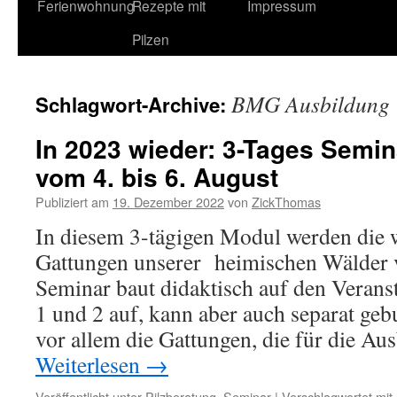
Ferienwohnung
Rezepte mit
Impressum
Pilzen
BMG Ausbildung
Schlagwort-Archive:
In 2023 wieder: 3-Tages Semin
vom 4. bis 6. August
Publiziert am
19. Dezember 2022
von
ZickThomas
In diesem 3-tägigen Modul werden die w
Gattungen unserer heimischen Wälder v
Seminar baut didaktisch auf den Veran
1 und 2 auf, kann aber auch separat geb
vor allem die Gattungen, die für die A
Weiterlesen
→
Veröffentlicht unter
Pilzberatung
,
Seminar
|
Verschlagwortet mit