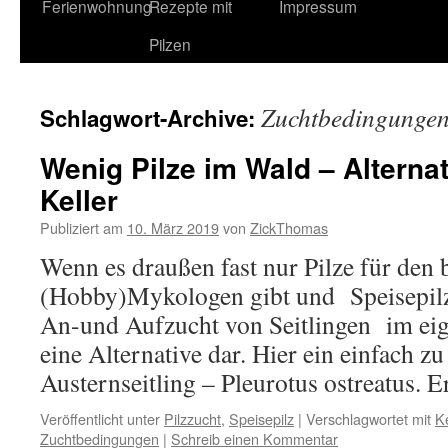
Ferienwohnung
Rezepte mit
Impressum
Pilzen
Zuchtbedingunge
Schlagwort-Archive:
Wenig Pilze im Wald – Alterna
Keller
Publiziert am
10. März 2019
von
ZickThomas
Wenn es draußen fast nur Pilze für den 
(Hobby)Mykologen gibt und Speisepilze 
An-und Aufzucht von Seitlingen im ei
eine Alternative dar. Hier ein einfach zu
Austernseitling – Pleurotus ostreatus.
Veröffentlicht unter
Pilzzucht
,
Speisepilz
|
Verschlagwortet mit
Ke
Zuchtbedingungen
|
Schreib einen Kommentar