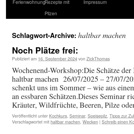
Ferienwohnung
Rezepte mit
Impressum
Pilzen
haltbar machen
Schlagwort-Archive:
Noch Plätze frei:
Publiziert am
16. September 2024
von
ZickThomas
Wochenend-Workshop:Die Schätze der N
haltbar machen 26/07/2025 – 27/07/
schenkt uns im Sommer – wie aus einem
an essbaren Schätzen.Dieses Seminar rich
Kräuter, Wildfrüchte, Beeren, Pilze od
Veröffentlicht unter
Kochkurs
,
Seminar
,
Speisepilz
,
Tipps zur Zu
Verschlagwortet mit
haltbar machen
,
Wecken
|
Schreib einen 