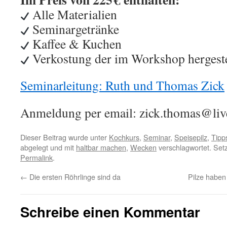
Alle Materialien
Seminargetränke
Kaffee & Kuchen
Verkostung der im Workshop hergeste
Seminarleitung: Ruth und Thomas Zick
Anmeldung per email: zick.thomas@li
Dieser Beitrag wurde unter
Kochkurs
,
Seminar
,
Speisepilz
,
Tipp
abgelegt und mit
haltbar machen
,
Wecken
verschlagwortet. Set
Permalink
.
←
Die ersten Röhrlinge sind da
Pilze habe
Schreibe einen Kommentar