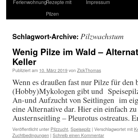
Ferienwohnung
Rezepte mit
Impressum
Pilzen
Pilzwachstum
Schlagwort-Archive:
Wenig Pilze im Wald – Alterna
Keller
Publiziert am
10. März 2019
von
ZickThomas
Wenn es draußen fast nur Pilze für den 
(Hobby)Mykologen gibt und Speisepilze 
An-und Aufzucht von Seitlingen im ei
eine Alternative dar. Hier ein einfach zu
Austernseitling – Pleurotus ostreatus.
Veröffentlicht unter
Pilzzucht
,
Speisepilz
|
Verschlagwortet mit
Ke
Zuchtbedingungen
|
Schreib einen Kommentar