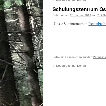
Schulungszentrum Os
Publiziert am
23. Januar 2019
von
ZickT
Unser Seminarraum in
Rettenbach
Setze ein Lesezeichen auf den
Permalink
←
Neuburg an der Donau