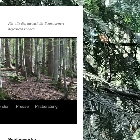
Für alle die, die sich für Schwammerl
begeistern können
endorf
Presse
Pilzberatung
Schlagwörter