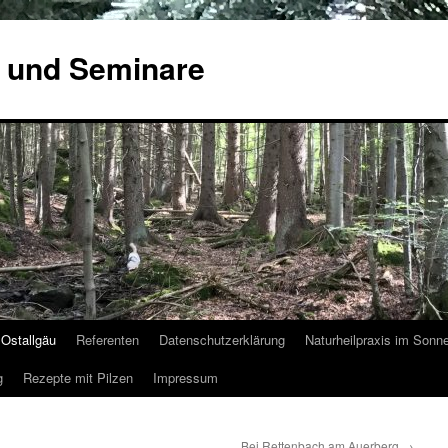
 und Seminare
Ostallgäu
Referenten
Datenschutzerklärung
Naturheilpraxis im Sonn
g
Rezepte mit Pilzen
Impressum
Bei Rettenbach am Auerberg
→