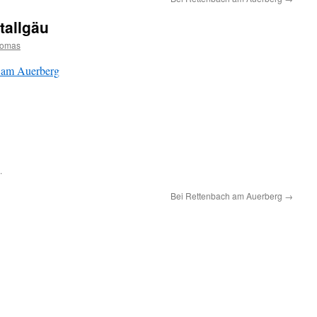
tallgäu
homas
 am Auerberg
.
Bei Rettenbach am Auerberg
→