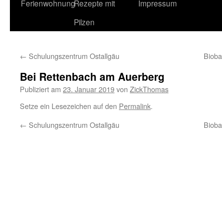
Ferienwohnung
Rezepte mit
Impressum
Pilzen
←
Schulungszentrum Ostallgäu
Bioba
Bei Rettenbach am Auerberg
Publiziert am
23. Januar 2019
von
ZickThomas
Setze ein Lesezeichen auf den
Permalink
.
←
Schulungszentrum Ostallgäu
Bioba