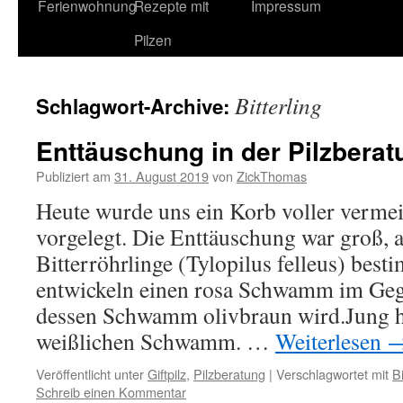
Ferienwohnung
Rezepte mit
Impressum
Pilzen
Bitterling
Schlagwort-Archive:
Enttäuschung in der Pilzberat
Publiziert am
31. August 2019
von
ZickThomas
Heute wurde uns ein Korb voller vermei
vorgelegt. Die Enttäuschung war groß, al
Bitterröhrlinge (Tylopilus felleus) best
entwickeln einen rosa Schwamm im Gege
dessen Schwamm olivbraun wird.Jung h
weißlichen Schwamm. …
Weiterlesen
Veröffentlicht unter
Giftpilz
,
Pilzberatung
|
Verschlagwortet mit
Bi
Schreib einen Kommentar