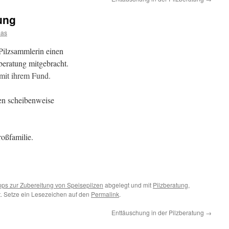
tung
mas
Pilzsammlerin einen
beratung mitgebracht.
 mit ihrem Fund.
ten scheibenweise
Großfamilie.
pps zur Zubereitung von Speisepilzen
abgelegt und mit
Pilzberatung
,
. Setze ein Lesezeichen auf den
Permalink
.
Enttäuschung in der Pilzberatung
→