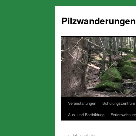
Pilzwanderungen
Veranstaltungen
Schulungszentrum 
Zum
Aus- und Fortbildung
Ferienwohnun
Inhalt
springen
←
Jetzt geht’s los