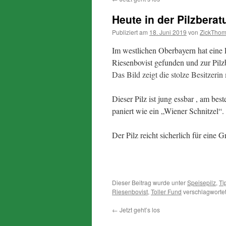
Heute in der Pilzbera
Publiziert am
18. Juni 2019
von
ZickTho
Im westlichen Oberbayern hat eine 
Riesenbovist gefunden und zur Pilz
Das Bild zeigt die stolze Besitzerin
Dieser Pilz ist jung essbar , am bes
paniert wie ein „Wiener Schnitzel“.
Der Pilz reicht sicherlich für eine 
Dieser Beitrag wurde unter
Speisepilz
,
Ti
Riesenbovist
,
Toller Fund
verschlagwortet
←
Jetzt geht’s los