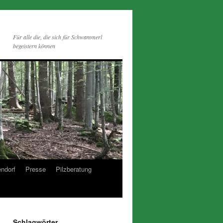
Für alle die, die sich für Schwammerl
begeistern können
endorf
Presse
Pilzberatung
Schlagwörter