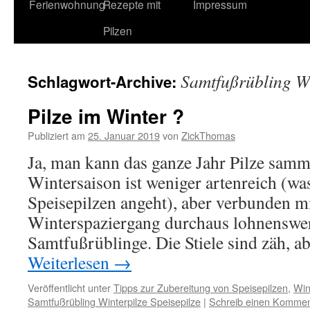
Ferienwohnung
Rezepte mit
Impressum
Pilzen
Samtfußrübling Wi
Schlagwort-Archive:
Pilze im Winter ?
Publiziert am
25. Januar 2019
von
ZickThomas
Ja, man kann das ganze Jahr Pilze samm
Wintersaison ist weniger artenreich (w
Speisepilzen angeht), aber verbunden m
Winterspaziergang durchaus lohnenswer
Samtfußrüblinge. Die Stiele sind zäh, 
Weiterlesen
→
Veröffentlicht unter
Tipps zur Zubereitung von Speisepilzen
,
Win
Samtfußrübling Winterpilze Speisepilze
|
Schreib einen Kommen