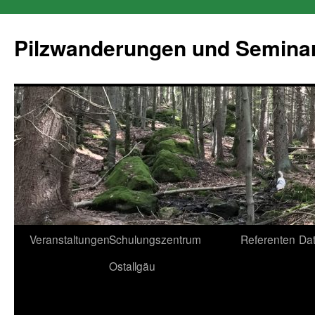
Pilzwanderungen und Semina
Zum
Veranstaltungen
Schulungszentrum
Referenten
Da
Inhalt
Ostallgäu
springen