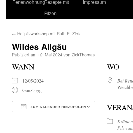
Ferienwohnung
Rezepte mit
Impressum
Pilzen
←
Heilpilzworkshop mit Ruth E. Zick
Wildes Allgäu
Publiziert am
12. Mai 2024
von
ZickThomas
WANN
WO
12/05/2024
Bei Ret
Weichbe
Ganztägig
VERAN
ZUM KALENDER HINZUFÜGEN
ICS herunterladen
Google Kalende
Kräute
Pilzwan