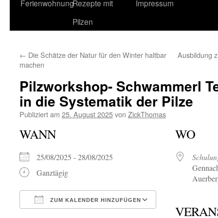
Ferienwohnung
Rezepte mit
Impressum
Pilzen
←
Die Schätze der Natur für den Winter haltbar
Ausbildung 
machen
Pilzworkshop- Schwammerl Tei
in die Systematik der Pilze
Publiziert am
25. August 2025
von
ZickThomas
WANN
WO
25/08/2025 - 28/08/2025
Schulun
Gennach
Ganztägig
Auerber
ZUM KALENDER HINZUFÜGEN
VERAN