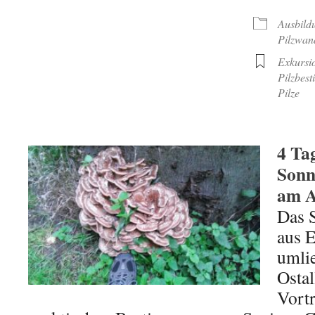
ICS herunterladen
Google Kalende
Ausbild
Pilzwan
Exkursi
Pilzbes
Pilze
4 Ta
Sonn
am A
Das 
aus E
umli
Ostal
Vortr