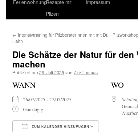
Ferienwohnung
Rezepte mit
Impressum
Pilzen
←
Intensivtraining für PilzberaterInnen mit mit Dr.
Pilzworkshop
Hahn
Die Schätze der Natur für den 
machen
Publiziert am
26. Juli 2025
von
ZickThomas
WANN
WO
26/07/2025 - 27/07/2025
Schulun
Gennach
Ganztägig
Auerber
ZUM KALENDER HINZUFÜGEN