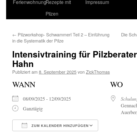
Ferienwohnung
Rezepte mit
Impressum
Pilzen
←
Pilzworkshop- Schwammerl Teil 2 – Einführung
Die Schä
in die Systematik der Pilze
Intensivtraining für Pilzberate
Hahn
Publiziert am
8. September 2025
von
ZickThomas
WANN
WO
08/09/2025 - 12/09/2025
Schulun
Gennach
Ganztägig
Auerber
ZUM KALENDER HINZUFÜGEN