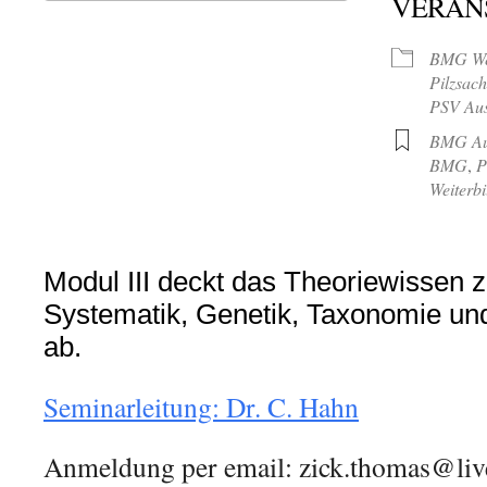
VERAN
ICS herunterladen
Google Kalende
BMG Wei
Pilzsac
PSV Aus
BMG Au
BMG
,
P
Weiterb
Modul III deckt das Theoriewissen z
Systematik, Genetik, Taxonomie u
ab.
Seminarleitung: Dr. C. Hahn
Anmeldung per email: zick.thomas@li