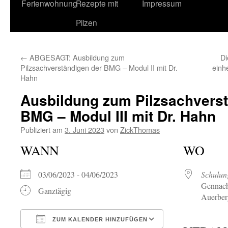
Ferienwohnung
Rezepte mit
Impressum
Pilzen
←
ABGESAGT: Ausbildung zum
Di
Pilzsachverständigen der BMG – Modul II mit Dr.
einh
Hahn
Ausbildung zum Pilzsachverst
BMG – Modul III mit Dr. Hahn
Publiziert am
3. Juni 2023
von
ZickThomas
WANN
WO
03/06/2023 - 04/06/2023
Schulun
Gennach
Ganztägig
Auerber
ZUM KALENDER HINZUFÜGEN