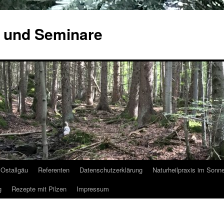
 und Seminare
Ostallgäu
Referenten
Datenschutzerklärung
Naturheilpraxis im Sonn
g
Rezepte mit Pilzen
Impressum