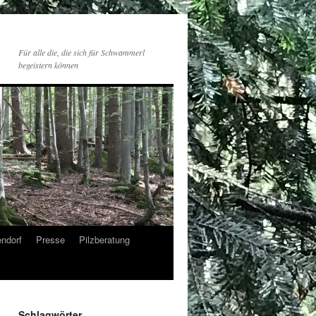
Für alle die, die sich für Schwammerl
begeistern können
endorf
Presse
Pilzberatung
Schlagwörter