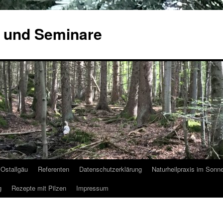
 und Seminare
Ostallgäu
Referenten
Datenschutzerklärung
Naturheilpraxis im Sonn
g
Rezepte mit Pilzen
Impressum