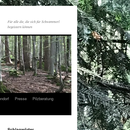
Für alle die, die sich für Schwammerl
begeistern können
endorf
Presse
Pilzberatung
Schlagwörter