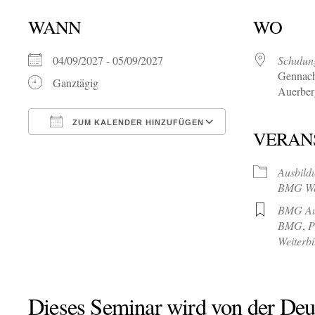
WANN
WO
04/09/2027 - 05/09/2027
Schulun
Gennach
Ganztägig
Auerber
ZUM KALENDER HINZUFÜGEN
VERAN
ICS herunterladen
Google Kalende
Ausbild
BMG Wei
BMG Au
BMG
,
P
Weiterb
Dieses Seminar wird von der Deu