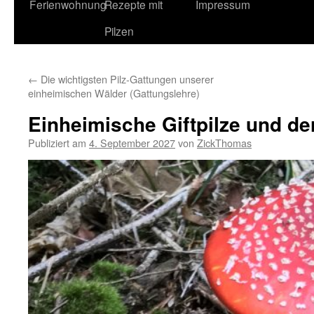
Ferienwohnung
Rezepte mit
Impressum
Pilzen
←
Die wichtigsten Pilz-Gattungen unserer
einheimischen Wälder (Gattungslehre)
Einheimische Giftpilze und de
Publiziert am
4. September 2027
von
ZickThomas