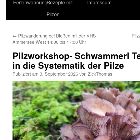
Ferienwohnung
Rezepte mit
Impressum
Pilzen
←
Pilzwanderung bei Dießen mit der VHS
Pil
Ammersee West 14:00 bis 17:00 Uhr
Pilzworkshop- Schwammerl Tei
in die Systematik der Pilze
Publiziert am
3. September 2026
von
ZickThomas