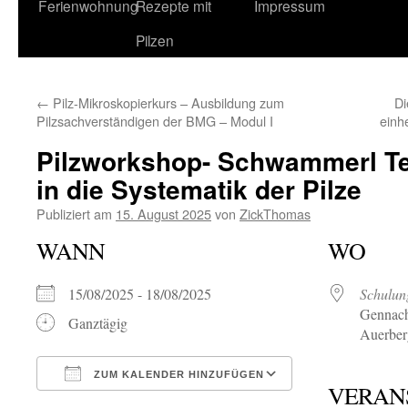
Ferienwohnung
Rezepte mit
Impressum
Pilzen
←
Pilz-Mikroskopierkurs – Ausbildung zum
Di
Pilzsachverständigen der BMG – Modul I
einh
Pilzworkshop- Schwammerl Tei
in die Systematik der Pilze
Publiziert am
15. August 2025
von
ZickThomas
WANN
WO
15/08/2025 - 18/08/2025
Schulun
Gennach
Ganztägig
Auerber
ZUM KALENDER HINZUFÜGEN
VERAN