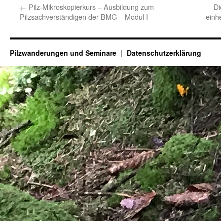
←
Pilz-Mikroskopierkurs – Ausbildung zum
Di
Pilzsachverständigen der BMG – Modul I
einh
Pilzwanderungen und Seminare
Datenschutzerklärung