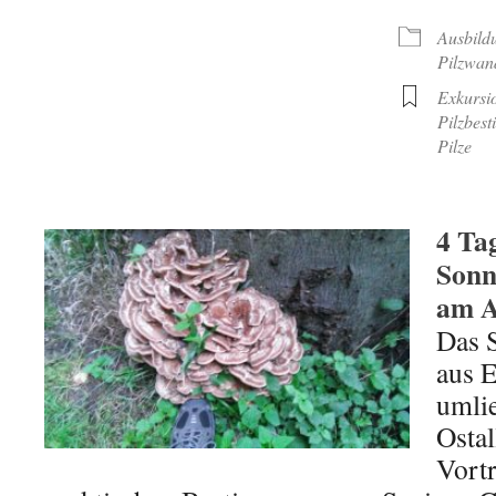
ICS herunterladen
Google Kalende
Ausbild
Pilzwan
Exkursi
Pilzbes
Pilze
4 Ta
Sonn
am A
Das 
aus E
umli
Ostal
Vortr