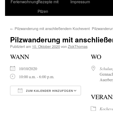
Ferienwohnung
Rezepte mit
Impressum
Pilzen
←
Pilzwanderung mit anschließendem Kochevent
Pilzwanderu
Pilzwanderung mit anschließ
Publiziert am
10. Oktober 2020
von
ZickThomas
WANN
WO
10/10/2020
Schulun
Gennach
10:00 a.m. - 6:00 p.m.
Auerber
ZUM KALENDER HINZUFÜGEN
VERAN
ICS herunterladen
Google Kalende
Kocheve