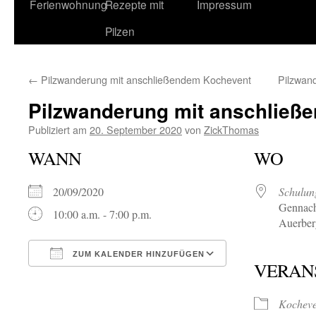
Ferienwohnung
Rezepte mit
Impressum
Pilzen
←
Pilzwanderung mit anschließendem Kochevent
Pilzwan
Pilzwanderung mit anschließ
Publiziert am
20. September 2020
von
ZickThomas
WANN
WO
20/09/2020
Schulun
Gennach
10:00 a.m. - 7:00 p.m.
Auerber
ZUM KALENDER HINZUFÜGEN
VERAN
ICS herunterladen
Google Kalende
Kocheve