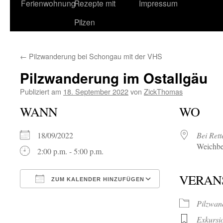
Ferienwohnung
Rezepte mit
Impressum
Pilzen
←
Pilzwanderung bei Schongau mit der VHS
Pilzwanderung im Ostallgäu
Publiziert am
18. September 2022
von
ZickThomas
WANN
WO
18/09/2022
Bei Ret
Weichbe
2:00 p.m. - 5:00 p.m.
VERAN
ZUM KALENDER HINZUFÜGEN
ICS herunterladen
Google Kalende
Pilzwan
Exkursi