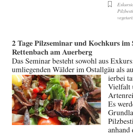
Exkursi
Pilzbes
vegetari
2 Tage Pilzseminar und Kochkurs im
Rettenbach am Auerberg
Das Seminar besteht sowohl aus Exkursi
umliegenden Wälder im Ostallgäu als au
ierbei t
Vielfalt
Artenrei
Es werde
Grundla
Pilzbes
anhand 