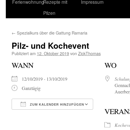
Ferienwohnung
Rezepte mit
Impressum
Pilzen
←
Spezialkurs über die Gattung Ramaria
Pilz- und Kochevent
Publiziert am
12. Oktober 2019
von
ZickThomas
WANN
WO
12/10/2019 - 13/10/2019
Schulun
Gennach
Ganztägig
Auerber
ZUM KALENDER HINZUFÜGEN
VERAN
ICS herunterladen
Google Kalende
Kocheve