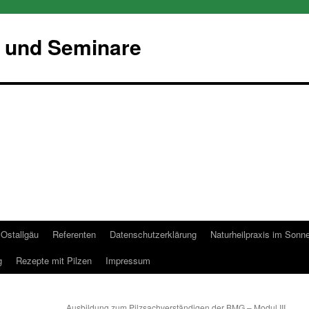
 und Seminare
Ostallgäu
Referenten
Datenschutzerklärung
Naturheilpraxis im Sonn
g
Rezepte mit Pilzen
Impressum
Ausbildung zum Pilzsachverständigen der BMG – Modul III