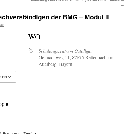
→
achverständigen der BMG – Modul II
mas
WO
Schulungszentrum Ostallgäu
Gennachweg 11, 87675 Rettenbach am
Auerberg, Bayern
GEN
Google Kalender
iCalendar
opie
@live.com – Danke