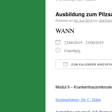
Ausbildung zum Pilzs
Publiziert am
22. Juni 2019
von
ZickTho
WANN
22/06/2019 - 23/06/2019
Ganztägig
ZUM KALENDER HINZUFÜ
ICS herunterladen
Modul II – Krankenhausmikrosk
Seminarleitung: Dr. C. Hahn
Anmeldung per email: zick.thomas