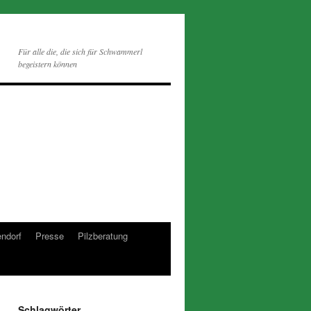
Für alle die, die sich für Schwammerl
begeistern können
endorf
Presse
Pilzberatung
Schlagwörter