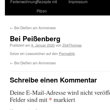
Ferienwohnung
Rezepte mit
Impressum
Pilzen
←
Bei Dießen am Ammersee
Bei Peißenberg
Publiziert am
9. Januar 2020
von
ZickThomas
Setze ein Lesezeichen auf den
Permalink
.
←
Bei Dießen am Ammersee
Schreibe einen Kommentar
Deine E-Mail-Adresse wird nicht veröffe
*
Felder sind mit
markiert