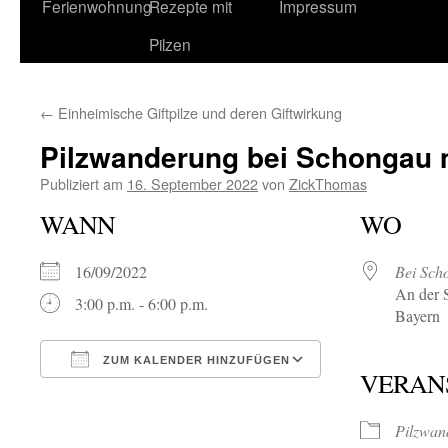
Ferienwohnung
Rezepte mit
Impressum
Pilzen
←
Einheimische Giftpilze und deren Giftwirkung
Pilzwanderung bei Schongau 
Publiziert am
16. September 2022
von
ZickThomas
WANN
WO
16/09/2022
Bei Sch
An der 
3:00 p.m. - 6:00 p.m.
Bayern
ZUM KALENDER HINZUFÜGEN
VERAN
ICS herunterladen
Google Kalende
Pilzwan