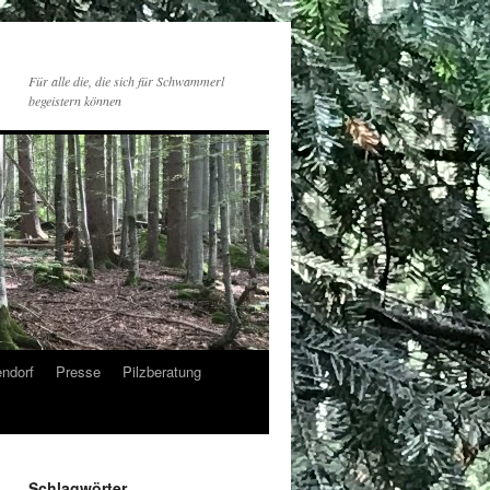
Für alle die, die sich für Schwammerl
begeistern können
endorf
Presse
Pilzberatung
Schlagwörter