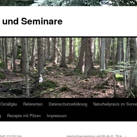
 und Seminare
Ostallgäu
Referenten
Datenschutzerklärung
Naturheilpraxis im Sonn
g
Rezepte mit Pilzen
Impressum
HS 15:00 bis
Heilpilzworkshop mit Ruth E. Zick
→