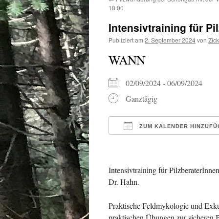
18:00
Intensivtraining für P
Publiziert am
2. September 2024
von
Zic
WANN
02/09/2024 - 06/09/2024
Ganztägig
ZUM KALENDER HINZUFÜ
ICS herunterladen
Intensivtraining für PilzberaterInn
Dr. Hahn.
Praktische Feldmykologie und Exku
praktischen Übungen zur sicheren 