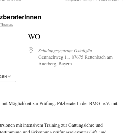
ilzberaterInnen
kThomas
WO
Schulungszentrum Ostallgäu
Gennachweg 11, 87675 Rettenbach am
Auerberg, Bayern
GEN
Google Kalender
iCalendar
en mit Möglichkeit zur Prüfung: PilzberaterIn der BMG e.V. mit
rsionen mit intensivem Training zur Gattungslehre und
Bestimmung und Erkennung prüfungsrelevanter Gift- und