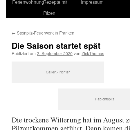
Ferienwohnung
Rezepte mit
Impressum
Pilzen
←
Steinpilz-Feuerwerk in Franken
Die Saison startet spät
Publiziert am
2. September 2020
von
ZickThomas
Gallert.-Trichter
Habichtspilz
Die trockene Witterung hat im August 
Pilzaufkommen geführt. Dann kamen die 