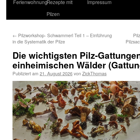
Ferienwohnung
Rezepte mit
Impressum
Pilzen
←
Pilzworkshop- Schwammerl Teil 1 – Einführung
Pil
in die Systematik der Pilze
Pilzsa
Die wichtigsten Pilz-Gattunge
einheimischen Wälder (Gattun
Publiziert am
21. August 2026
von
ZickThomas