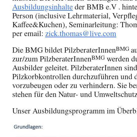
Ausbildungsinhalte
der BMB e.V . hinter
Person (inclusive Lehrmaterial, Verpfle
Kaffee&Kuchen), Seminarleitung: Tho
per email:
zick.thomas@live.com
Die BMG bildet PilzberaterInnen
a
BMG
zur/zum PilzberaterInnen
werden d
BMG
Ausbilder geleitet. PilzberaterInnen sin
Pilzkorbkontrollen durchzuführen und 
vorzubeugen oder zu verhindern. Sie be
stehen für den Natur- und Umweltschutz
Unser Ausbildungsprogramm im Überbl